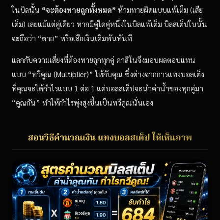
ในบิลนั้น
“จะต้องทายถูกทั้งหมด”
ห้ามทายผิดแบบแพ้เต็ม (เสีย
เต็ม) เลยแม้แต่คู่เดียว หากมีคู่ใดคู่หนึ่งในบิลแพ้เต็ม บิลสเต็ปใบนั้น
จะถือว่า “ตาย” หรือเสียเงินเดิมพันทันที
แลกกับความเสี่ยงที่ต้องทายถูกทุกคู่ คาสิโนจึงมอบผลตอบแทน
แบบ “ทวีคูณ (Multiplier)” ให้กับคุณ ซึ่งต่างจากการแทงบอลเต็ง
ที่คุณจะได้กำไรแบบ 1 ต่อ 1 แต่บอลสเต็ปจะนำค่าน้ำของทุกคู่มา
“คูณกัน” ทำให้กำไรพุ่งสูงขึ้นเป็นทวีคูณนั่นเอง
สอนวิธีคำนวณเงิน แทงบอลสเต็ป ให้เห็นภาพ