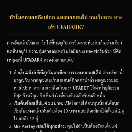
ทำไมคอบอลถึงเลือก แทงบอลสเต็ป บนเว็บตรง ทาง
เข้า UFADARK?
การจัดสเต็ปให้แตก ไม่ได้ขึ้นอยู่กับการวิเคราะห์แม่นยำอย่างเดียว
แต่ขึ้นอยู่กับความคุ้มค่าและเทคโนโลยีของแพลตฟอร์มด้วย นี่คือ
เหตุผลที่
UFADARK
ครองใจสายสเต็ป:
ค่าน้ำ 4 ตังค์ ดีที่สุดในเอเชีย:
การ
แทงบอลสเต็ป
ต้องนำค่าน้ำ
มาคูณกัน หากคุณเล่นเว็บเอเย่นต์ที่กดค่าน้ำต่ำ ผลคูณรวมจะ
หายไปมหาศาล แต่เราคือเว็บตรง
UFABET
ให้ค่าน้ำยุติธรรม
ที่สุด ยิ่งทวีคูณ ยิ่งเห็นกำไรที่ต่างกันหลักพันหลักหมื่น
เริ่มต้นจัดสเต็ปแค่ 10 บาท:
เปิดโอกาสให้คนทุนน้อยได้สนุก
เริ่มต้นแทงสเต็ปขั้นต่ำเพียง 10 บาท และเลือกมิกซ์ได้ตั้งแต่ 2 คู่
ไปจนถึง 12 คู่
Mix Parlay ผสมได้ทุกอย่าง:
คุณไม่จำเป็นต้องจัดสเต็ปแค่