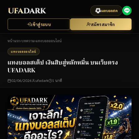
หลัก
ผลบอลสด
เข้าสู่ระบบ
สมัครสมาชิก
หน้าแรก
›
บทความ
›
แทงบอลออนไลน์
แทงบอลออนไลน์
แทงบอลสเต็ป เงินสิบสู่หลักหมื่น บนเว็บตรง
UFADARK
02/06/2026
ufadark
1 นาที