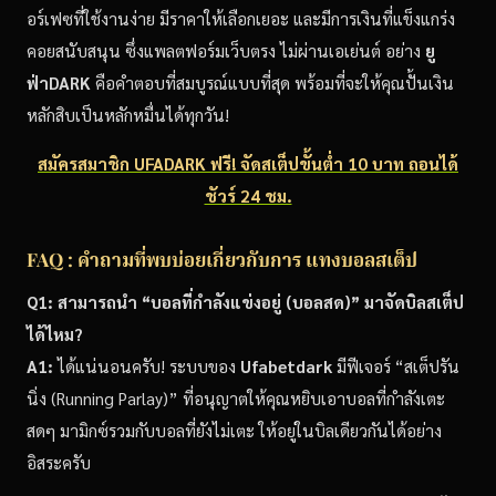
อร์เฟซที่ใช้งานง่าย มีราคาให้เลือกเยอะ และมีการเงินที่แข็งแกร่ง
คอยสนับสนุน ซึ่งแพลตฟอร์มเว็บตรง ไม่ผ่านเอเย่นต์ อย่าง
ยู
ฟ่าDARK
คือคำตอบที่สมบูรณ์แบบที่สุด พร้อมที่จะให้คุณปั้นเงิน
หลักสิบเป็นหลักหมื่นได้ทุกวัน!
สมัครสมาชิก UFADARK ฟรี! จัดสเต็ปขั้นต่ำ 10 บาท ถอนได้
ชัวร์ 24 ชม.
FAQ : คำถามที่พบบ่อยเกี่ยวกับการ แทงบอลสเต็ป
Q1: สามารถนำ “บอลที่กำลังแข่งอยู่ (บอลสด)” มาจัดบิลสเต็ป
ได้ไหม?
A1:
ได้แน่นอนครับ! ระบบของ
Ufabetdark
มีฟีเจอร์ “สเต็ปรัน
นิ่ง (Running Parlay)” ที่อนุญาตให้คุณหยิบเอาบอลที่กำลังเตะ
สดๆ มามิกซ์รวมกับบอลที่ยังไม่เตะ ให้อยู่ในบิลเดียวกันได้อย่าง
อิสระครับ