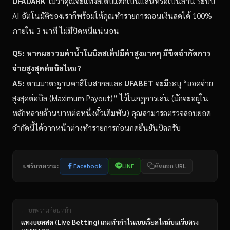
UFADARK
ไม่ว่าคุณจะแทงสเต็ปแตกเป็นแสนหรือเป็นล้าน ระบบ
AI อัตโนมัติของเราก็พร้อมให้คุณทำรายการถอนเงินสดได้ 100%
ภายใน 3 นาที ไม่มีปิดหนีแน่นอน
Q5: หากผลรวมค่าน้ำในบิลสเต็ปมีค่าสูงมากๆ มีขีดจำกัดการ
จ่ายสูงสุดต่อบิลไหม?
A5:
ตามมาตรฐานคาสิโนสากลและ
UFABET
จะมีระบุ “ยอดจ่าย
สูงสุดต่อบิล (Maximum Payout)” ไว้ในกฎการเล่น (มักจะอยู่ใน
หลักหลายล้านบาทต่อหนึ่งตั๋วเดิมพัน) คุณสามารถตรวจสอบยอด
จำกัดนี้ได้จากหน้าต่างทำรายการก่อนกดยืนยันบิลครับ
แชร์บทความ:
Facebook
LINE
คัดลอก URL
← บทความก่อนหน้า
แทงบอลสด (Live Betting) เกมทำกำไรแบบเรียลไทม์บนเว็บตรง