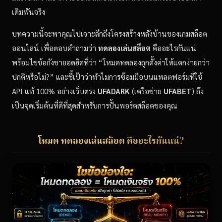
เดิมพันจริง
บทความนี้จะพาคุณไปเจาะลึกถึงโครงสร้างหลังบ้านของเกมสล็อต
ออนไลน์ เพื่อตอบคำถามว่า
ทดลองเล่นสล็อต
คืออะไรกันแน่
พร้อมไขข้อกังขายอดฮิตที่ว่า “โหมดทดลองถูกตั้งค่าให้แตกง่ายกว่า
ปกติหรือไม่?” และชี้เป้าว่าทำไมการซ้อมมือบนแพลตฟอร์มที่ใช้
API แท้ 100% อย่างเว็บตรง
UFADARK
(เครือข่าย
UFABET
) ถึง
เป็นจุดเริ่มต้นที่ดีที่สุดสำหรับการปั้นพอร์ตสล็อตของคุณ
โหมด ทดลองเล่นสล็อต คืออะไรกันแน่?