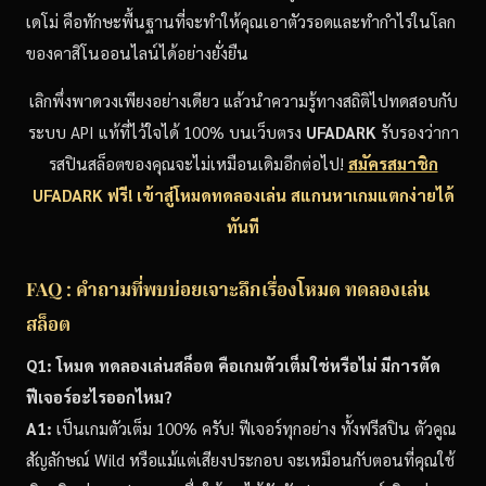
เดโม่ คือทักษะพื้นฐานที่จะทำให้คุณเอาตัวรอดและทำกำไรในโลก
ของคาสิโนออนไลน์ได้อย่างยั่งยืน
เลิกพึ่งพาดวงเพียงอย่างเดียว แล้วนำความรู้ทางสถิติไปทดสอบกับ
ระบบ API แท้ที่ไว้ใจได้ 100% บนเว็บตรง
UFADARK
รับรองว่ากา
รสปินสล็อตของคุณจะไม่เหมือนเดิมอีกต่อไป!
สมัครสมาชิก
UFADARK ฟรี! เข้าสู่โหมดทดลองเล่น สแกนหาเกมแตกง่ายได้
ทันที
FAQ : คำถามที่พบบ่อยเจาะลึกเรื่องโหมด ทดลองเล่น
สล็อต
Q1: โหมด ทดลองเล่นสล็อต คือเกมตัวเต็มใช่หรือไม่ มีการตัด
ฟีเจอร์อะไรออกไหม?
A1:
เป็นเกมตัวเต็ม 100% ครับ! ฟีเจอร์ทุกอย่าง ทั้งฟรีสปิน ตัวคูณ
สัญลักษณ์ Wild หรือแม้แต่เสียงประกอบ จะเหมือนกับตอนที่คุณใช้