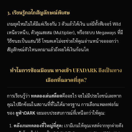
3. เรียนรู้กลไกสัญลักษณ์พิเศษ
เกมยุคใหม่ไม่ได้มีแค่เรียงกัน 3 ตัวแล้วได้เงิน แต่มีทั้งฟีเจอร์ Wild
เหนียวหนึบ, ตัวคูณสะสม (Multiplier), หรือระบบ Megaways ที่มี
วิธีชนะเป็นแสนวิธี โหมดเดโม่จะช่วยให้คุณอ่านหน้าจอออกว่า
สัญลักษณ์ตัวไหนตกมาแล้วถึงจะได้เงินก้อนโต
ทำไมการซ้อมมือบน ทางเข้า UFADARK ถึงเป็นทาง
เลือกที่ฉลาดที่สุด?
การเรียนรู้ว่า
ทดลองเล่นสล็อต
คืออะไร จะไม่มีประโยชน์เลยหาก
คุณไปฝึกซ้อมในสถานที่ที่ไม่ได้มาตรฐาน การเลือกแพลตฟอร์ม
ของ
ยูฟ่าDARK
จะมอบประสบการณ์ที่เหนือกว่าให้คุณ:
คลังเกมทดลองที่ใหญ่ที่สุด:
เรามีเกมให้คุณเทสต์จากทุกค่ายดัง