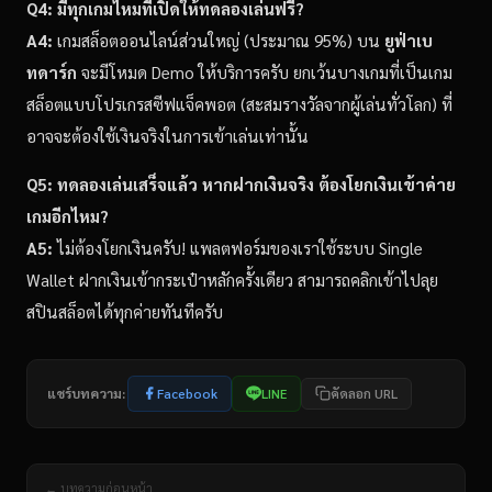
Q4: มีทุกเกมไหมที่เปิดให้ทดลองเล่นฟรี?
A4:
เกมสล็อตออนไลน์ส่วนใหญ่ (ประมาณ 95%) บน
ยูฟ่าเบ
ทดาร์ก
จะมีโหมด Demo ให้บริการครับ ยกเว้นบางเกมที่เป็นเกม
สล็อตแบบโปรเกรสซีฟแจ็คพอต (สะสมรางวัลจากผู้เล่นทั่วโลก) ที่
อาจจะต้องใช้เงินจริงในการเข้าเล่นเท่านั้น
Q5: ทดลองเล่นเสร็จแล้ว หากฝากเงินจริง ต้องโยกเงินเข้าค่าย
เกมอีกไหม?
A5:
ไม่ต้องโยกเงินครับ! แพลตฟอร์มของเราใช้ระบบ Single
Wallet ฝากเงินเข้ากระเป๋าหลักครั้งเดียว สามารถคลิกเข้าไปลุย
สปินสล็อตได้ทุกค่ายทันทีครับ
แชร์บทความ:
Facebook
LINE
คัดลอก URL
← บทความก่อนหน้า