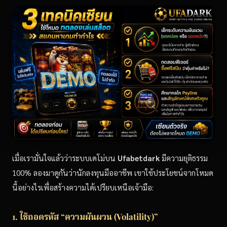
เมื่อเรามั่นใจแล้วว่าระบบเดโม่บน
Ufabetdark
มีความยุติธรรม
100% ลองมาดูกันว่านักลงทุนมืออาชีพ เขาใช้ประโยชน์จากโหมด
นี้อย่างไรเพื่อสร้างความได้เปรียบเหนือเจ้ามือ:
1. ใช้ถอดรหัส “ความผันผวน (Volatility)”