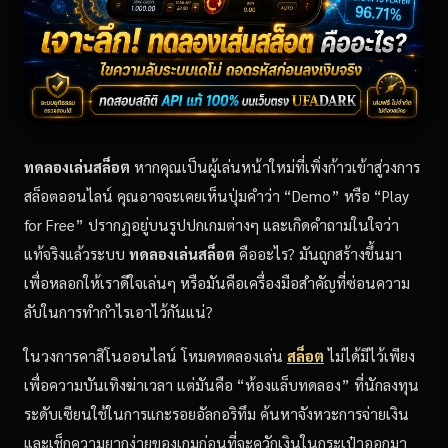
ทดลองเล่นสล็อต
หากคุณเป็นผู้เล่นหน้าใหม่ที่เพิ่งก้าวเข้าสู่วงการ
สล็อตออนไลน์ คุณอาจจะเคยเห็นปุ่มคำว่า “Demo” หรือ “Play
for Free” ปรากฏอยู่บนรูปปกเกมต่างๆ และเกิดคำถามในใจว่า
แท้จริงแล้วระบบ
ทดลองเล่นสล็อต
คืออะไร? มันถูกสร้างขึ้นมา
เพื่อหลอกให้เราดีใจเล่นๆ หรือมันคือเครื่องมือสำคัญที่ซ่อนความ
ลับในการทำกำไรเอาไว้กันแน่?
ในวงการคาสิโนออนไลน์ โหมดทดลองเล่น
สล็อต
ไม่ได้มีไว้เพียง
เพื่อความบันเทิงฆ่าเวลา แต่มันคือ “ห้องแล็บทดลอง” ที่นักลงทุน
ระดับเซียนใช้ในการแกะรอยอัลกอริทึม ค้นหาจังหวะการจ่ายเงิน
และเช็กความยากง่ายของเกมก่อนที่จะควักเงินในกระเป๋าออกมา